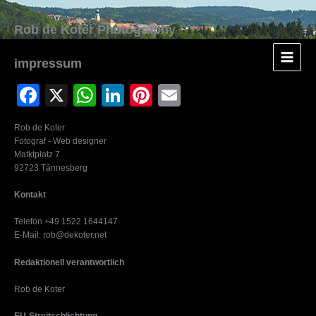
Zum
Inhalt
springen
impressum
F
X
W
Li
Pi
E
a
h
n
nt
m
Rob de Koter
c
at
k
er
ail
Fotograf - Web designer
Matktplatz 7
e
s
e
e
92723 Tãnnesberg
b
A
dI
st
Kontakt
o
p
n
Telefon +49 1522 1644147
o
p
E-Mail: rob@dekoter.net
k
Redaktionell verantwortlich
Rob de Koter
EU-Streitschlichtung