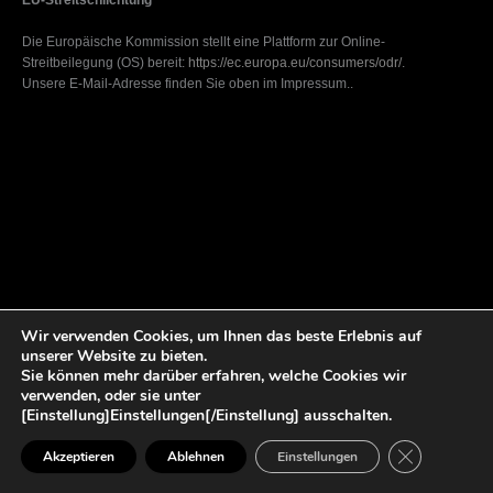
Die Europäische Kommission stellt eine Plattform zur Online-
Streitbeilegung (OS) bereit:
https://ec.europa.eu/consumers/odr/
.
Unsere E-Mail-Adresse finden Sie oben im Impressum..
Wir verwenden Cookies, um Ihnen das beste Erlebnis auf
unserer Website zu bieten.
Sie können mehr darüber erfahren, welche Cookies wir
verwenden, oder sie unter
[Einstellung]Einstellungen[/Einstellung] ausschalten.
GDPR Cookie
Copyright © 2026 | Powered by
WordPress
and the
Astra Theme
Akzeptieren
Ablehnen
Einstellungen
Datenschutzerklärung
impressum