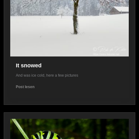
It snowed
And was ice cold, here a few pictures
It
Post lesen
snowed